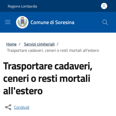
Salta al contenuto principale
Skip to footer content
Regione Lombardia
Comune di Soresina
Briciole di pane
Home
/
Servizi cimiteriali
/
Trasportare cadaveri, ceneri o resti mortali all'estero
Trasportare cadaveri,
ceneri o resti mortali
all'estero
Condividi