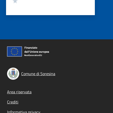
Valuta 1 stelle su 5
Comune di Soresina
Footer menu
Area riservata
Crediti
Informativa privacy