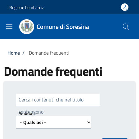
Salta al contenuto principale
Skip to footer content
Regione Lombardia
Comune di Soresina
Briciole di pane
Home
/
Domande frequenti
Domande frequenti
Cerca i contenuti che nel titolo
contengono:
Ambito