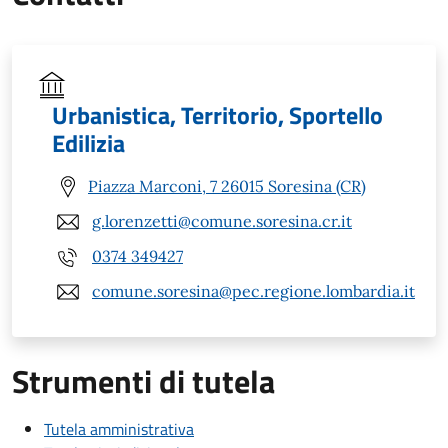
Urbanistica, Territorio, Sportello
Edilizia
Piazza Marconi, 7 26015 Soresina (CR)
g.lorenzetti@comune.soresina.cr.it
0374 349427
comune.soresina@pec.regione.lombardia.it
Strumenti di tutela
Tutela amministrativa