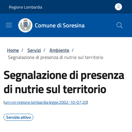
Salta al contenuto principale
Skip to footer content
Regione Lombardia
Comune di Soresina
Briciole di pane
Home
/
Servizi
/
Ambiente
/
Segnalazione di presenza di nutrie sul territorio
Segnalazione di presenza
di nutrie sul territorio
(
urn:nir:regione.lombardia:legge:2002-10-07;20
)
Servizio attivo