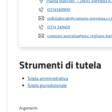
Piazza Marconi, 7 26015 Soresina (C
0374340900
polizialocale@comune.soresina.cr.i
0374 349410
comune.soresina@pec.regione.lomb
Strumenti di tutela
Tutela amministrativa
Tutela giurisdizionale
Argomenti: