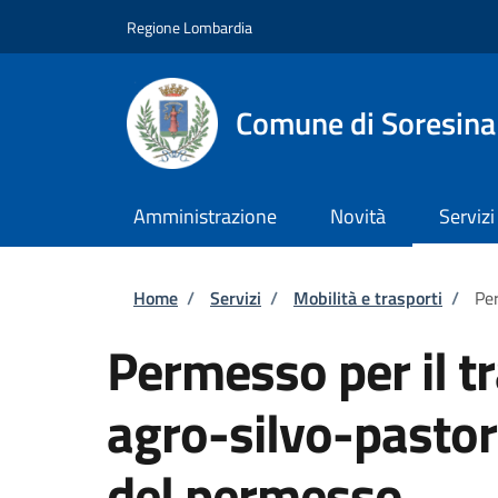
Salta al contenuto principale
Skip to footer content
Regione Lombardia
Comune di Soresina
Amministrazione
Novità
Servizi
Briciole di pane
Home
/
Servizi
/
Mobilità e trasporti
/
Per
Permesso per il tr
agro-silvo-pastor
del permesso