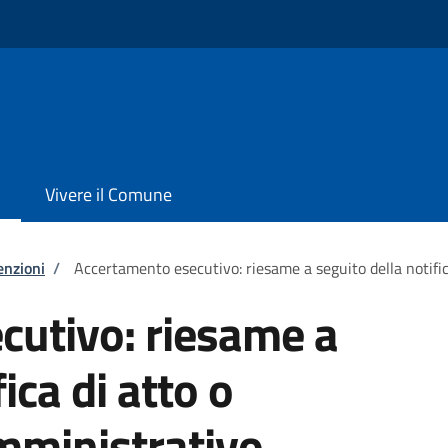
Vivere il Comune
enzioni
/
Accertamento esecutivo: riesame a seguito della notifi
cutivo: riesame a
ica di atto o
ministrativo