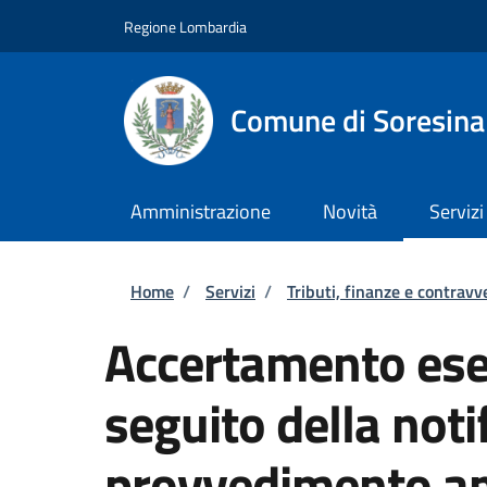
Salta al contenuto principale
Skip to footer content
Regione Lombardia
Comune di Soresina
Amministrazione
Novità
Servizi
Briciole di pane
Home
/
Servizi
/
Tributi, finanze e contravv
Accertamento ese
seguito della notif
provvedimento am