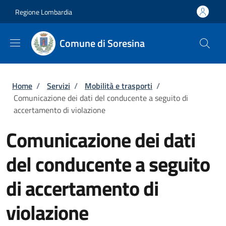
Salta al contenuto principale
Skip to footer content
Regione Lombardia
Comune di Soresina
Briciole di pane
Home
/
Servizi
/
Mobilità e trasporti
/
Comunicazione dei dati del conducente a seguito di
accertamento di violazione
Comunicazione dei dati
del conducente a seguito
di accertamento di
violazione