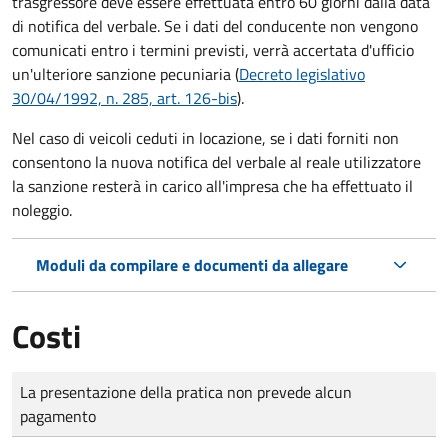
trasgressore deve essere effettuata entro 60 giorni dalla data
di notifica del verbale.
Se i dati del conducente non vengono
comunicati entro i termini previsti, verrà accertata d'ufficio
un'ulteriore sanzione pecuniaria (
Decreto legislativo
30/04/1992, n. 285, art. 126-bis
).
Nel caso di veicoli ceduti in locazione, se i dati forniti non
consentono la nuova notifica del verbale al reale utilizzatore
la sanzione resterà in carico all'impresa che ha effettuato il
noleggio.
Moduli da compilare e documenti da allegare
Costi
Tipo di pagamento
Importo
La presentazione della pratica non prevede alcun
pagamento