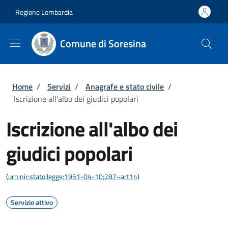
Salta al contenuto principale
Skip to footer content
Regione Lombardia
Comune di Soresina
Briciole di pane
Home
/
Servizi
/
Anagrafe e stato civile
/
Iscrizione all'albo dei giudici popolari
Iscrizione all'albo dei
giudici popolari
(
urn:nir:stato:legge:1951-04-10;287~art14
)
Servizio attivo