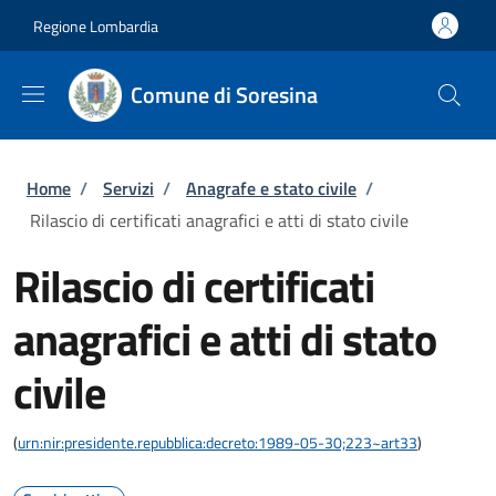
Salta al contenuto principale
Skip to footer content
Regione Lombardia
Comune di Soresina
Briciole di pane
Home
/
Servizi
/
Anagrafe e stato civile
/
Rilascio di certificati anagrafici e atti di stato civile
Rilascio di certificati
anagrafici e atti di stato
civile
(
urn:nir:presidente.repubblica:decreto:1989-05-30;223~art33
)