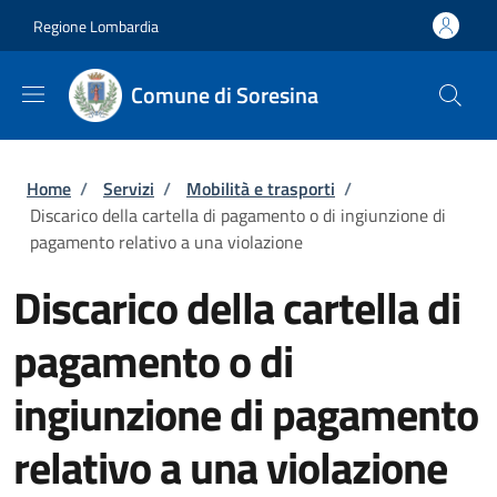
Salta al contenuto principale
Skip to footer content
Regione Lombardia
Comune di Soresina
Briciole di pane
Home
/
Servizi
/
Mobilità e trasporti
/
Discarico della cartella di pagamento o di ingiunzione di
pagamento relativo a una violazione
Discarico della cartella di
pagamento o di
ingiunzione di pagamento
relativo a una violazione