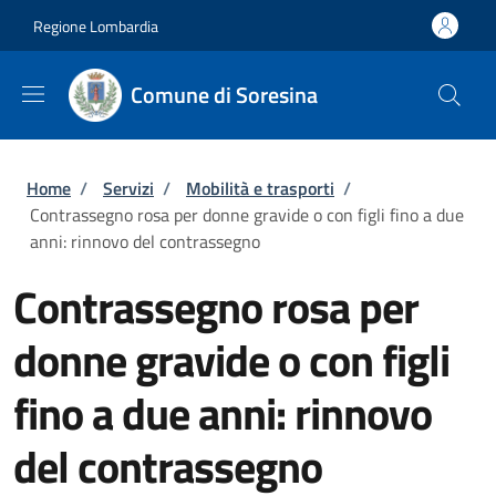
Salta al contenuto principale
Skip to footer content
Regione Lombardia
Comune di Soresina
Briciole di pane
Home
/
Servizi
/
Mobilità e trasporti
/
Contrassegno rosa per donne gravide o con figli fino a due
anni: rinnovo del contrassegno
Contrassegno rosa per
donne gravide o con figli
fino a due anni: rinnovo
del contrassegno