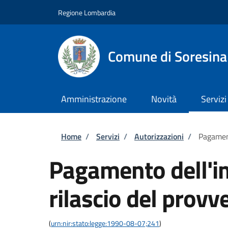
Salta al contenuto principale
Skip to footer content
Regione Lombardia
Comune di Soresina
Amministrazione
Novità
Servizi
Briciole di pane
Home
/
Servizi
/
Autorizzazioni
/
Pagament
Pagamento dell'im
rilascio del provv
(
urn:nir:stato:legge:1990-08-07;241
)