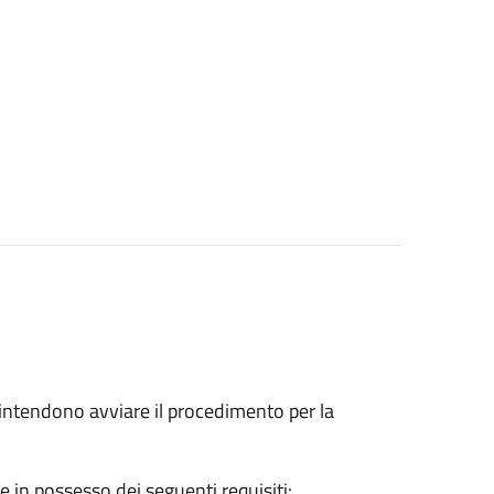
he intendono avviare il procedimento per la
e in possesso dei seguenti requisiti: