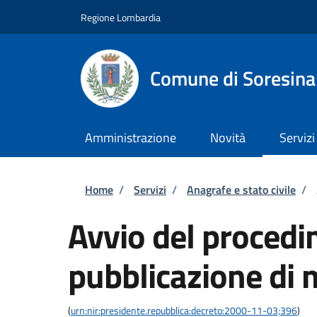
Salta al contenuto principale
Skip to footer content
Regione Lombardia
Comune di Soresina
Amministrazione
Novità
Servizi
Briciole di pane
Home
/
Servizi
/
Anagrafe e stato civile
/
Avvio del procedi
pubblicazione di
(
urn:nir:presidente.repubblica:decreto:2000-11-03;396
)