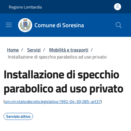
Salta al contenuto principale
Skip to footer content
Regione Lombardia
Comune di Soresina
Briciole di pane
Home
/
Servizi
/
Mobilità e trasporti
/
Installazione di specchio parabolico ad uso privato
Installazione di specchio
parabolico ad uso privato
(
urn:nir:stato:decreto.legislativo:1992-04-30;285~art37
)
Servizio attivo