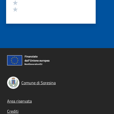
Valuta 2 stelle su 5
Valuta 1 stelle su 5
Comune di Soresina
Footer menu
Area riservata
Crediti