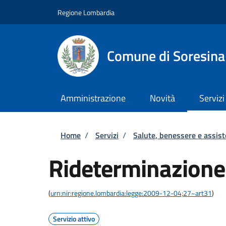
Salta al contenuto principale
Skip to footer content
Regione Lombardia
Comune di Soresina
Amministrazione
Novità
Servizi
Briciole di pane
Home
/
Servizi
/
Salute, benessere e assis
Rideterminazione
(
urn:nir:regione.lombardia:legge:2009-12-04;27~art31
)
Servizio attivo