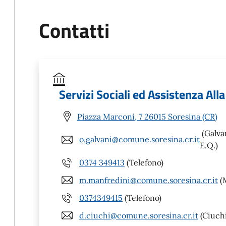
Contatti
Servizi Sociali ed Assistenza All
Piazza Marconi, 7 26015 Soresina (CR)
(Galvan
o.galvani@comune.soresina.cr.it
E.Q.)
0374 349413
(Telefono)
m.manfredini@comune.soresina.cr.it
(M
0374349415
(Telefono)
d.ciuchi@comune.soresina.cr.it
(Ciuchi