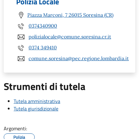
Polizia Locale
Piazza Marconi, 7 26015 Soresina (CR)
0374340900
polizialocale@comune.soresina.cr.it
0374 349410
comune.soresina@pec.regione.lombardia.it
Strumenti di tutela
Tutela amministrativa
Tutela giurisdizionale
Argomenti:
Polizia