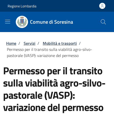
Salta al contenuto principale
Skip to footer content
Regione Lombardia
Comune di Soresina
Briciole di pane
Home
/
Servizi
/
Mobilità e trasporti
/
Permesso per il transito sulla viabilità agro-silvo-
pastorale (VASP): variazione del permesso
Permesso per il transito
sulla viabilità agro-silvo-
pastorale (VASP):
variazione del permesso