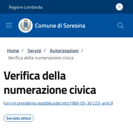
Salta al contenuto principale
Skip to footer content
Regione Lombardia
Comune di Soresina
Briciole di pane
Home
/
Servizi
/
Autorizzazioni
/
Verifica della numerazione civica
Verifica della
numerazione civica
(
urn:nir:presidente.repubblica:decreto:1989-05-30;223~art43
)
Servizio attivo