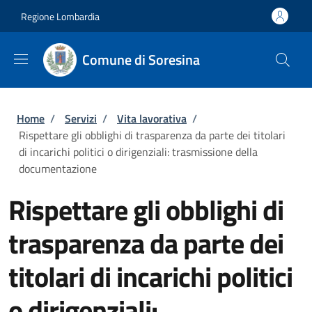
Salta al contenuto principale
Skip to footer content
Regione Lombardia
Comune di Soresina
Briciole di pane
Home
/
Servizi
/
Vita lavorativa
/
Rispettare gli obblighi di trasparenza da parte dei titolari
di incarichi politici o dirigenziali: trasmissione della
documentazione
Rispettare gli obblighi di
trasparenza da parte dei
titolari di incarichi politici
o dirigenziali: