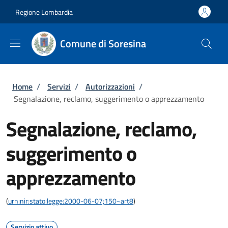
Salta al contenuto principale
Skip to footer content
Regione Lombardia
Comune di Soresina
Briciole di pane
Home
/
Servizi
/
Autorizzazioni
/
Segnalazione, reclamo, suggerimento o apprezzamento
Segnalazione, reclamo,
suggerimento o
apprezzamento
(
urn:nir:stato:legge:2000-06-07;150~art8
)
Servizio attivo