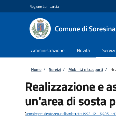
Salta al contenuto principale
Skip to footer content
Regione Lombardia
Comune di Soresina
Amministrazione
Novità
Servizi
Briciole di pane
Home
/
Servizi
/
Mobilità e trasporti
/
Rea
Realizzazione e a
un'area di sosta p
(
urn:nir:presidente.repubblica:decreto:1992-12-16;495~ar