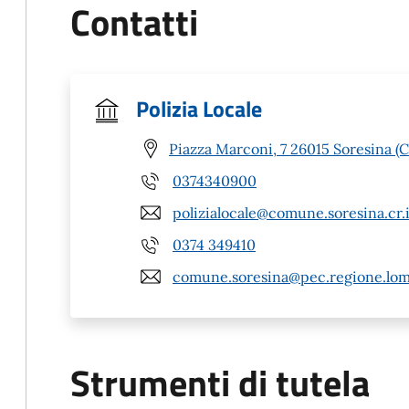
Contatti
Polizia Locale
Piazza Marconi, 7 26015 Soresina (C
0374340900
polizialocale@comune.soresina.cr.i
0374 349410
comune.soresina@pec.regione.lomb
Strumenti di tutela